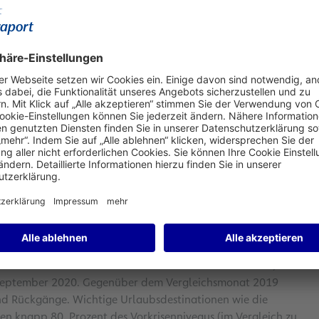
llionen Fluggäste. Gegenüber dem sehr schwachen
on 169,1 Prozent. Grund für die positive Entwicklung waren
 Monat August wurde annähernd die Hälfte des
1
September 2019).
 Fluggastaufkommen bei rund 15,8 Millionen Passagieren.
m Vergleichszeitraum 2020 bzw. einem Rückgang von 70,8
ches Plus von 13,4 Prozent auf 188.177 Tonnen (plus 7,7
Flugbewegungen stieg gegenüber dem Vergleichsmonat des
en. Die Summe der Höchststartgewichte wuchs um 61,5
 Entwicklung der Passagierzahlen fort. Mit Ausnahme des
fen deutliche Zuwächse von teils über hundert Prozent,
im September 2020. Gegenüber dem Vergleichsmonat 2019
nd Rückgänge. Wichtige Urlaubsdestinationen wie die
hten knapp 80 Prozent des Vorkrisenniveaus (im Vergleich zu