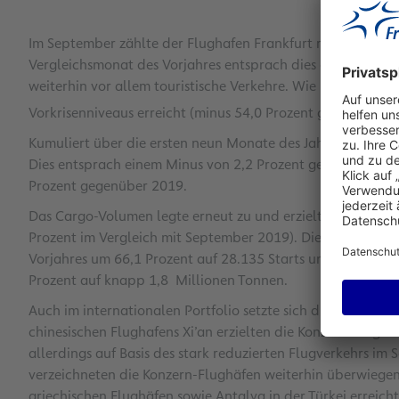
Im September zählte der Flughafen Frankfurt rund 3,1 Mi
Vergleichsmonat des Vorjahres entsprach dies einem Plus v
weiterhin vor allem touristische Verkehre. Wie bereits im
Vorkrisenniveaus erreicht (minus 54,0 Prozent gegenüber 
Kumuliert über die ersten neun Monate des Jahres lag das
Dies entsprach einem Minus von 2,2 Prozent gegenüber de
Prozent gegenüber 2019.
Das Cargo-Volumen legte erneut zu und erzielte ein deutli
Prozent im Vergleich mit September 2019). Die Zahl der 
Vorjahres um 66,1 Prozent auf 28.135 Starts und Landung
Prozent auf knapp 1,8 Millionen Tonnen.
Auch im internationalen Portfolio setzte sich die positive
chinesischen Flughafens Xi’an erzielten die Konzern-Flughä
allerdings auf Basis des stark reduzierten Flugverkehrs 
verzeichneten die Konzern-Flughäfen weiterhin überwiege
griechischen Flughäfen sowie Antalya in der Türkei erreic