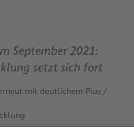
 im September 2021:
klung setzt sich fort
rneut mit deutlichem Plus /
icklung