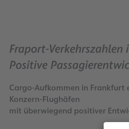
Fraport-Verkehrszahlen
Positive Passagierentwic
Cargo-Aufkommen in Frankfurt e
Konzern-Flughäfen
mit überwiegend positiver Entw