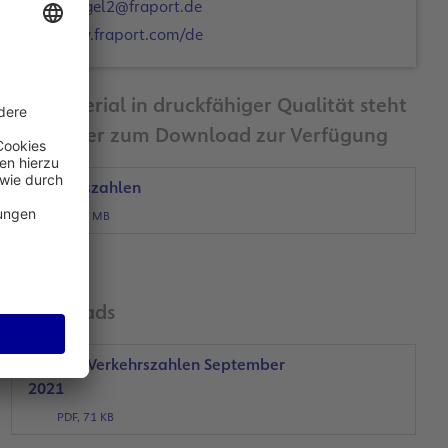
c.engel2@fraport.de
www.fraport.com/de
Bildmaterial in druckfähiger Qualität steht
Ihnen hier zum Download zur Verfügung
Verkehrszahlen
JPG, 1 MB
Downloads
Fraport-Verkehrszahlen September
2021
PDF, 71 KB