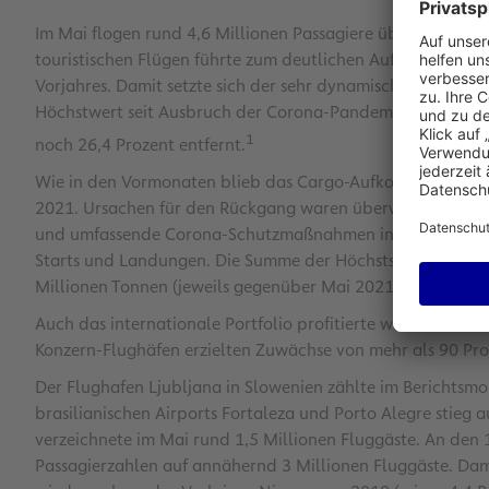
Im Mai flogen rund 4,6 Millionen Passagiere über den Flugh
touristischen Flügen führte zum deutlichen Aufkommenspl
Vorjahres. Damit setzte sich der sehr dynamische Aufwärt
Höchstwert seit Ausbruch der Corona-Pandemie. Von den P
1
noch 26,4 Prozent entfernt.
Wie in den Vormonaten blieb das Cargo-Aufkommen rückläu
2021. Ursachen für den Rückgang waren überwiegend die 
und umfassende Corona-Schutzmaßnahmen in China. Die Z
Starts und Landungen. Die Summe der Höchststartgewichte 
Millionen Tonnen (jeweils gegenüber Mai 2021).
Auch das internationale Portfolio profitierte weiter von 
Konzern-Flughäfen erzielten Zuwächse von mehr als 90 Pro
Der Flughafen Ljubljana in Slowenien zählte im Berichts
brasilianischen Airports Fortaleza und Porto Alegre stieg
verzeichnete im Mai rund 1,5 Millionen Fluggäste. An den 
Passagierzahlen auf annähernd 3 Millionen Fluggäste. Da