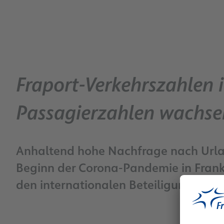
Fraport-Verkehrszahlen 
Passagierzahlen wachse
Anhaltend hohe Nachfrage nach Urlau
Beginn der Corona-Pandemie in Frank
den internationalen Beteiligungsfl