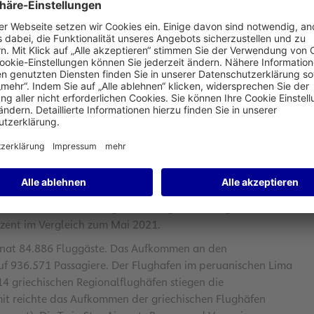
afen Frankfurt. Das weiter steigende Interesse nach
us von 267,4 Prozent gegenüber dem Vergleichsmonat des
strend fort. Das Mai-Aufkommen markierte einen neuen
assagierzahlen im Mai 2019 lag der aktuelle Monatswert
fig. Es lag um 15,0 Prozent unter dem Vergleichsmonat
Einschränkungen des Luftraums durch den Ukraine-Krieg
ahl der Flugbewegungen stieg um 115,4 Prozent auf 36.565
verzeichnete ein Plus von 71,9 Prozent auf rund 2,2
der anhaltenden Belebung der Passagiernachfrage. Alle
zent im Vergleich zum Mai 2021.
monat 84.886 Fluggäste. Das Aufkommen an den
 auf 936.571 Passagiere. Der Flughafen im peruanischen Lima
14 griechischen Regionalflughäfen stiegen die
mit reichte das Aufkommen der griechischen Flughäfen