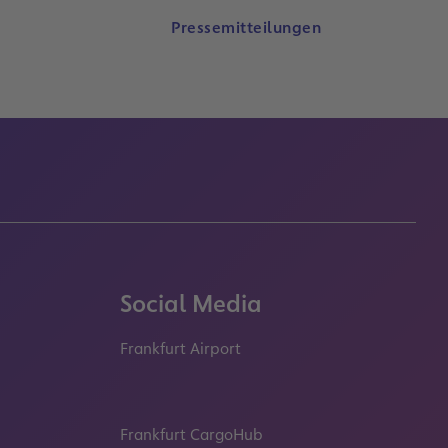
Pressemitteilungen
Social Media
Frankfurt Airport
properties.socialType
properties.socialType
properties.socialType
properties.socialT
Frankfurt CargoHub