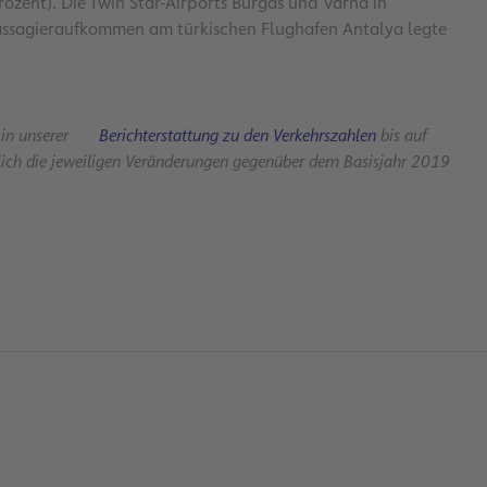
ozent). Die Twin Star-Airports Burgas und Varna in
 Passagieraufkommen am türkischen Flughafen Antalya legte
 in unserer
Berichterstattung zu den Verkehrszahlen
bis auf
lich die jeweiligen Veränderungen gegenüber dem Basisjahr 2019