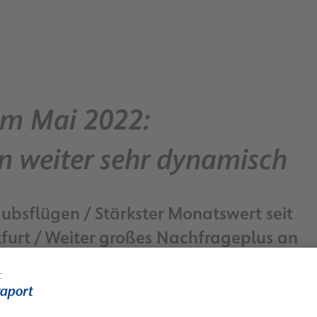
im Mai 2022:
n weiter sehr dynamisch
bsflügen / Stärkster Monatswert seit
furt / Weiter großes Nachfrageplus an
ughäfen