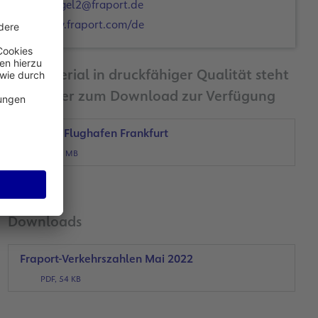
c.engel2@fraport.de
www.fraport.com/de
Bildmaterial in druckfähiger Qualität steht
Ihnen hier zum Download zur Verfügung
Vorfeld, Flughafen Frankfurt
JPG, 1 MB
Downloads
Fraport-Verkehrszahlen Mai 2022
PDF, 54 KB