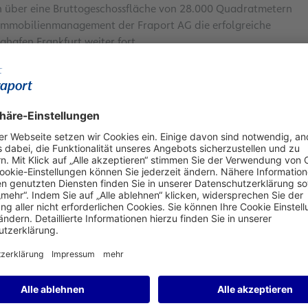
en über eine Bruttogeschossfläche von 28.000 Quadratmetern
s Immobilienmanagement der Fraport AG die erfolgreiche
hafen Frankfurt weiter fort.
und wird das Objekt auch künftig im eigenen
weltweit führenden Luftfrachtanbieter, mietet die Halle
FRA zu einem europäischen Luftfracht-Hub.
pertise in der Projektentwicklung von Logistik- und
utert Jan Sieben, Leiter Immobilienentwicklung der Fraport
male Voraussetzungen für die Erfordernisse des Mieters
s allerdings stets auch unter der Prämisse, dass das Objekt
iv ist“, betont er.
ren Anspruch an ein Logistikzentrum am Flughafen
mit großzügig dimensionierten Fahr- und Rangierflächen
Die Planung ist entscheidend für den späteren reibungslosen
chen der CCS entlasten. Darüber hinaus entstehen für die
 direkt am Gebäude. Zugehörige Büro- und Sozialräume
 Projektfläche beanspruchen.