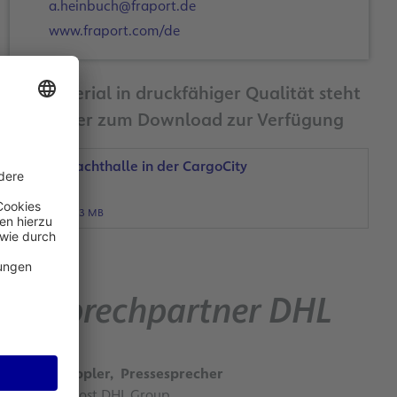
a.heinbuch@fraport.de
www.fraport.com/de
Bildmaterial in druckfähiger Qualität steht
Ihnen hier zum Download zur Verfügung
Neue Frachthalle in der CargoCity
Süd
JPG, 13 MB
Ansprechpartner DHL
David Stöppler, Pressesprecher
Deutsche Post DHL Group