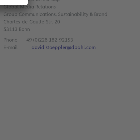
Global Media Relations
Group Communications, Sustainability & Brand
Charles-de-Gaulle-Str. 20
53113 Bonn
Phone +49 (0)228 182-92153
E-mail
david.stoeppler@dpdhl.com