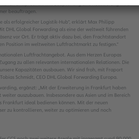
riterien entsprechen. Mit Bauplanung und Realisierung wird
ehmer beauftragen.
e als erfolgreicher Logistik-Hub“, erklärt Max Philipp
Mit DHL Global Forwarding als eine der weltweit führenden
räsenz vor Ort. Er trägt aktiv dazu bei, den Frachtstandort
n Position im weltweiten Luftfrachtmarkt zu festigen.“
ernationalen Luftfrachtangebot. Aus dem Herzen Europas
 Zugang zu allen relevanten internationalen Relationen. Die
nsere Kapazitäten ausbauen. Wir sind froh, mit Fraport
 so Tobias Schmidt, CEO DHL Global Forwarding Europa.
arding, ergänzt: „Mit der Erweiterung in Frankfurt haben
ft weiter auszubauen. Insbesondere aus Asien und im Bereich
s Frankfurt ideal bedienen können. Mit der neuen
sser zu kontrollieren, weiter zu optimieren und noch
 der CCS noch zwei weitere Areale mit insgesamt rund 90.000