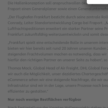
Die Hallenkonzeption soll anspruchsvollen ökologischen K
Fraport einen Generalplaner sowie einen Generaluntern
„Der Flughafen Frankfurt besticht durch seine zentrale Roll
Conrady, Leiter Standortentwicklung Cargo bei Fraport. „
Luftfrachtspeditionen erweitert ein starker Partner seine P
Frankfurt zukunftsfähig weiterzuentwickeln und somit desse
„Frankfurt spielt eine entscheidende Rolle in unserem int
bieten wir hier bereits seit rund 20 Jahren unseren Kunden
steigenden Frachtvolumen machen es notwendig, dass wir u
hierfür den richtigen Partner an unserer Seite zu haben“,
Thomas Mack, Global Head of Air Freight, DHL Global Forw
wir auch die Möglichkeit, unser dezidiertes Chartergeschä
eCommerce sehen wir eine steigende Nachfrage, die wir au
Infrastruktur sind wir in der Lage, unsere Prozesse noch be
effizienter zu gestalten.“
Nur noch wenige Restflächen verfügbar
Nach Fertigstellung des jüngsten Hallenprojekts stehen in