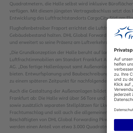
Quadratmetern, die Halle selbst wird inklusive Bürofläch
verfügen. Mit diesem jüngsten Vertragsabschluss setzt da
Entwicklung des Luftfrachtstandorts CargoCity Süd am Flug
Flughafenbetreiber Fraport errichtet die Luftfrachthalle 
Gebäudebestand halten. DHL Global Forwarding, einer der 
und erweitert so seine Präsenz am Luftverkehrsdrehkreuz 
„Die Grundkonzeption der Halle beruht auf langjähriger Ex
Luftfrachtimmobilien am Standort Frankfurt Airport“, erlä
AG. „Das fertige Hallenlayout samt Außenanlagen wird opti
bieten. Entwurfsplanung und Baubeschreibung stehen für un
zu einem späteren Zeitpunkt für nachfolgende Mieter attrakt
Auch die Gestaltung der Außenanlagen bildet den besonde
Frankfurt ab: Die Halle wird über 56 Tore und Truckdocks 
sowie zusätzlich separaten Stellplätzen für Lkw verfügen. 
Frachtumschlag und soll auch die allgemeinen Verkehrsflä
Beschäftigten von DHL Global Forwarding Pkw-Parkplätze
werden einen Anteil von etwa 3.000 Quadratmetern an der