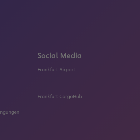
Social Media
Frankfurt Airport
properties.socialType
properties.socialType
properties.socialType
properties.socialT
Frankfurt CargoHub
properties.socialType
dingungen