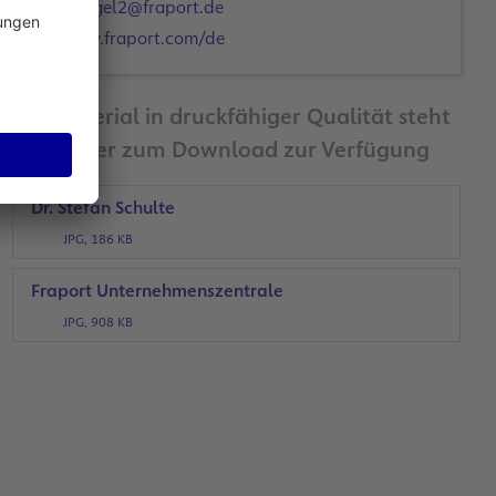
c.engel2@fraport.de
www.fraport.com/de
Bildmaterial in druckfähiger Qualität steht
Ihnen hier zum Download zur Verfügung
Dr. Stefan Schulte
JPG, 186 KB
Fraport Unternehmenszentrale
JPG, 908 KB