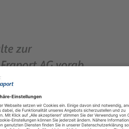
lte zur
Fraport AG vorab
det am 24. Mai ab 10.00 Uhr