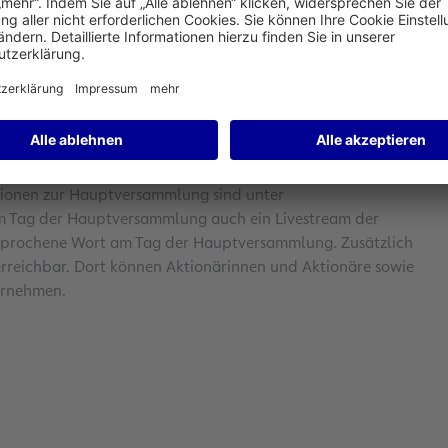
rsitzenden Dr. Stefan Schulte zur Hauptversammlung 2022
halten Aktionärinnen und Aktionäre die Möglichkeit, das
ichung von Fragen am 22. Mai um 24.00 Uhr endet. Aufgrund
ammlung des Flughafenbetreibers am 24. Mai 2022 ab 10.00
ationen zur Hauptversammlung sind unter
am Tag der Hauptversammlung auch ein Livestream der
 gesprochene Wort am Tag der Hauptversammlung. Zusätzlich
 erreichbar. Dort können Aktionärinnen und Aktionäre sowie
hrnehmen.