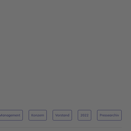
Management
Konzern
Vorstand
2022
Pressearchiv