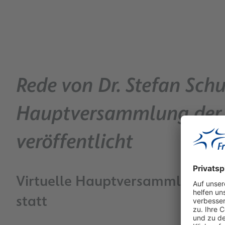
Rede von Dr. Stefan Schu
Hauptversammlung der 
veröffentlicht
Virtuelle Hauptversammlung fin
statt