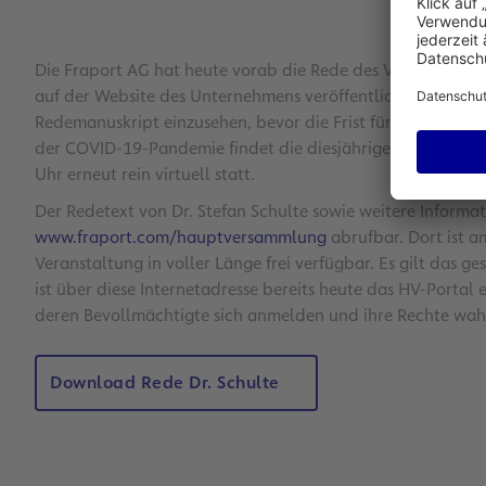
Die Fraport AG hat heute vorab die Rede des Vorstandsvo
auf der Website des Unternehmens veröffentlicht. Damit er
Redemanuskript einzusehen, bevor die Frist für die Einre
der COVID-19-Pandemie findet die diesjährige Hauptvers
Uhr erneut rein virtuell statt.
Der Redetext von Dr. Stefan Schulte sowie weitere Inform
www.fraport.com/hauptversammlung
abrufbar. Dort ist 
Veranstaltung in voller Länge frei verfügbar. Es gilt das
ist über diese Internetadresse bereits heute das HV-Portal
deren Bevollmächtigte sich anmelden und ihre Rechte wa
Download Rede Dr. Schulte