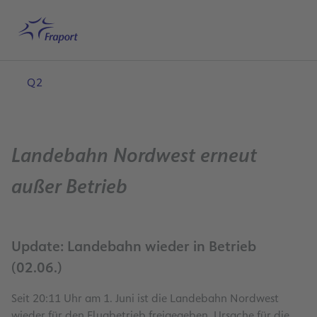
Hauptinhalt anspringen
Startseite
Suche
Deutsch
Me
Q2
Landebahn Nordwest erneut
außer Betrieb
Update: Landebahn wieder in Betrieb
(02.06.)
Seit 20:11 Uhr am 1. Juni ist die Landebahn Nordwest
wieder für den Flugbetrieb freigegeben. Ursache für die