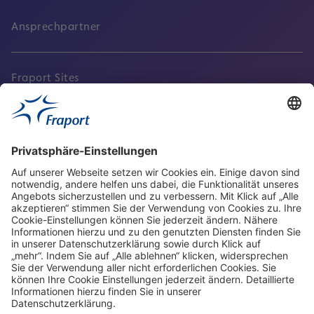
Ansprechpartner
Fraport Sites
Aktuell
Service
Frankfurt Airport
properties.socialType
properties.socialType
properties.socialType
properties.socialType
Frankfurt CargoHub