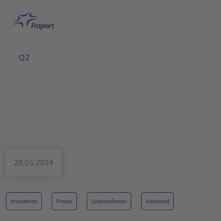
Hauptinhalt anspringen
Startseite
Suche
Deutsch
Me
Q2
28.05.2024
Investoren
Presse
Unternehmen
Vorstand