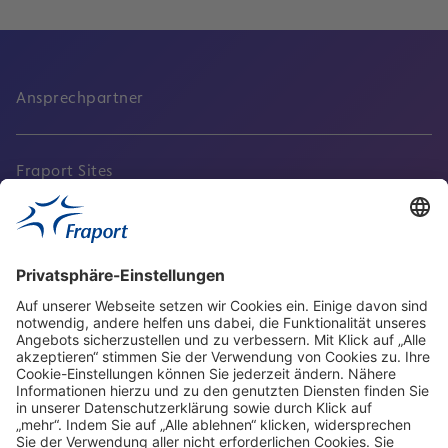
Ansprechpartner
Fraport Sites
Aktuell
Service
Frankfurt Airport
properties.socialType
properties.socialType
properties.socialType
properties.socialType