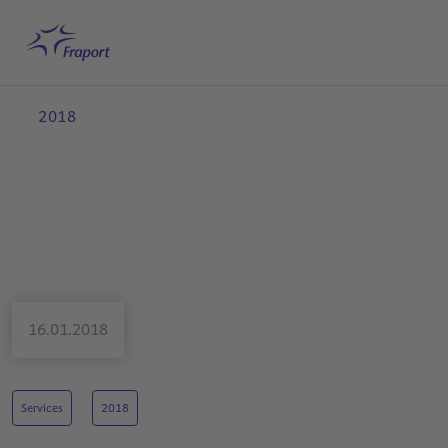
Hauptinhalt anspringen
Startseite
Suche
Deutsch
Me
2018
16.01.2018
Services
2018