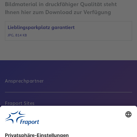
Bildmaterial in druckfähiger Qualität steht
Ihnen hier zum Download zur Verfügung
Lieblingsparkplatz garantiert
JPG, 814 KB
Ansprechpartner
Fraport Sites
Aktuell