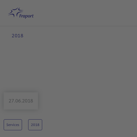
Hauptinhalt anspringen
Startseite
Suche
Deutsch
Me
2018
27.06.2018
Services
2018