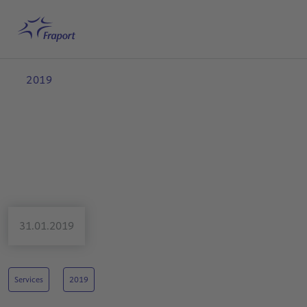
Hauptinhalt anspringen
Startseite
Suche
Deutsch
Me
2019
31.01.2019
Services
2019