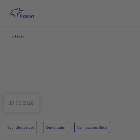
Hauptinhalt anspringen
Startseite
Suche
Deutsch
Me
2026
19.06.2026
Nachtflugverbot
Centerbahn
Vermessungsflüge