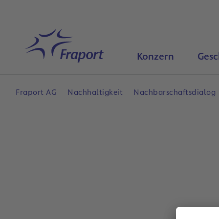
Hauptinhalt anspringen
Startseite
Konzern
Gesc
Fraport AG
Nachhaltigkeit
Nachbarschaftsdialog