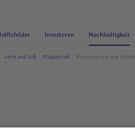
häftsfelder
Investoren
Nachhaltigkeit
Lärm und Luft
Flugbetrieb
Bahnensystem und Betrieb