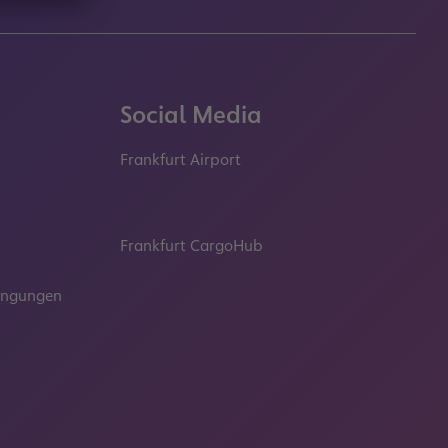
Social Media
Frankfurt Airport
properties.socialType
properties.socialType
properties.socialType
properties.socialT
Frankfurt CargoHub
properties.socialType
dingungen