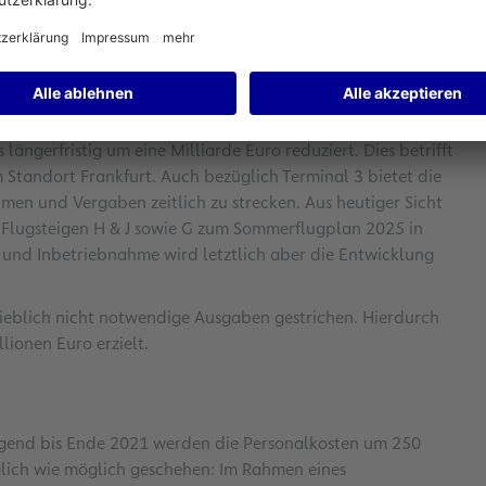
ng der Aufwendungen für personalwirtschaftliche
ei –305,8 Millionen Euro.
cht zwingend erforderlichen Investitionen werden die
ängerfristig um eine Milliarde Euro reduziert. Dies betrifft
Standort Frankfurt. Auch bezüglich Terminal 3 bietet die
en und Vergaben zeitlich zu strecken. Aus heutiger Sicht
 Flugsteigen H & J sowie G zum Sommerflugplan 2025 in
 und Inbetriebnahme wird letztlich aber die Entwicklung
ieblich nicht notwendige Ausgaben gestrichen. Hierdurch
lionen Euro erzielt.
egend bis Ende 2021 werden die Personalkosten um 250
räglich wie möglich geschehen: Im Rahmen eines