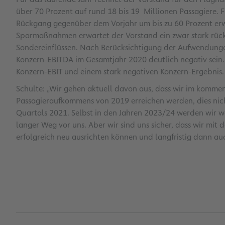
über 70 Prozent auf rund 18 bis 19 Millionen Passagiere. 
Rückgang gegenüber dem Vorjahr um bis zu 60 Prozent erw
Sparmaßnahmen erwartet der Vorstand ein zwar stark rückl
Sondereinflüssen. Nach Berücksichtigung der Aufwendung
Konzern-EBITDA im Gesamtjahr 2020 deutlich negativ sein.
Konzern-EBIT und einem stark negativen Konzern-Ergebnis
Schulte: „Wir gehen aktuell davon aus, dass wir im kommen
Passagieraufkommens von 2019 erreichen werden, dies nich
Quartals 2021. Selbst in den Jahren 2023/24 werden wir woh
langer Weg vor uns. Aber wir sind uns sicher, dass wir m
erfolgreich neu ausrichten können und langfristig dann a