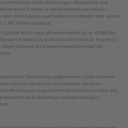
s Unternehmen durch Abfindungen, Altersteilzeit und
derem durch Eintritte in den Ruhestand und weitere
us dem Unternehmen ausscheiden. Im laufenden Jahr wurden
nd 1.300 Stellen abgebaut.
en Quartal sind je nach aktuellem Bedarf bis zu 18.000 der
Standort Frankfurt zu im Durchschnitt etwa 50 Prozent in
it Quote während des Sommerreiseverkehrs wird die
rhöht.
n zusätzlicher Finanzierung aufgenommen. Unter anderem
geben sowie im Oktober ein Schuldschein mit einem
den Mitteln sowie zugesicherten Kreditlinien von über drei
e aktuelle Krise zu bewältigen und gleichzeitig im
eren.
afen Frankfurt mit einem deutlichen Passagierrückgang um