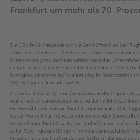
Frankfurt um mehr als 70 Proze
Die COVID-19-Pandemie hat die Geschäftszahlen des Flugh
Jahres massiv belastet. Der Konzern-Umsatz ging um mehr a
Kostensenkungsmaßnahmen verzeichnete das Unternehmen e
enthalten sind Aufwendungen für personalwirtschaftlich
Passagieraufkommen in Frankfurt ging im Berichtszeitrau
16,2 Millionen Reisende zurück.
Dr. Stefan Schulte, Vorstandsvorsitzender der Fraport AG: 
dem erneuten europaweiten Anstieg der Infektionszahlen
Reiserestriktionen wieder deutlich zugenommen. Die Flugge
weiter. Wir rechnen frühestens im kommenden Sommerflugpl
Unternehmen deutlich schlanker und effizienter auf, um die
guten Weg – die am Standort Frankfurt umgesetzten Maßna
Personal- und Sachaufwendungen in der Größenordnung von 