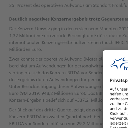
25 Prozent des operativen Aufwands am Standort Frankfur
Deutlich negatives Konzernergebnis trotz Gegenst
Der Konzern-Umsatz ging in den ersten neun Monaten 202
1,32 Milliarden Euro zurück. Bereinigt um Erlöse, die im
internationalen Konzerngesellschaften stehen (nach IFRIC 1
Milliarden Euro.
Zwar konnte der operative Aufwand (Material- und Perso
bereinigt um Aufwendungen für personalwirtschaftliche M
verringerte sich das Konzern-BITDA vor Sondereinflüssen u
das Ergebnis durch Aufwendungen für personalwirtschaftl
Unter Berücksichtigung dieser Aufwendungen lag das Konz
Euro (9M 2019: 948,2 Millionen Euro). Das EBIT lag bei –5
Konzern-Ergebnis belief sich auf –537,2 Millionen Euro (9
Der Blick auf das dritte Quartal zeigt, dass die eingelei
Konzern-EBITDA im zweiten Quartal noch bei –107 Millionen
EBITDA vor Sondereinflüssen von 29,2 Millionen Euro erziel