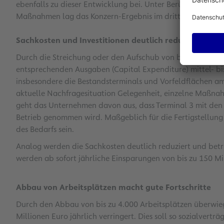
ebenfalls zu dieser Entwicklung bei. Unter Berücksichtigu
Maßnahmen lag das Konzern-Ergebnis im dritten Quartal b
Sachkosten und Investitionen deutlich reduziert
Durch die Streichung oder den Aufschub von betrieblich ni
entsprechenden Ausgaben (Capital Expenditure) mittel- bis l
insbesondere die Bestandsterminals und Vorfeldflächen am 
aktuelle Nachfragesituation Gelegenheit, einzelne Maßnahm
geht das Unternehmen davon aus, dass Terminal 3 mit den
Betrieb genommen wird. Maßgeblich für die Fertigstellung
des Bedarfs sein.
Analog werden die Sachkosten deutlich reduziert und betr
werden ab sofort jährliche Einsparungen von bis zu 150 Mil
Abbau von Arbeitsplätzen macht gute Fortschritte
Durch den Abbau von bis zu 4.000 Arbeitsplätzen überwi
Millionen Euro jährlich verringert. Dies soll so sozialvert