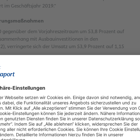
t im Geschäftsjahr 2019.“
euerungsmaßnahmen
0 gegenüber dem Vorjahreszeitraum um 53,8 Prozent auf
 Zusammenhang mit Ausbauinvestitionen in den
2), verringerte sich der Umsatz um 53,9 Prozent auf 1,15
nalaufwand sowie sonstige betriebliche Aufwendungen)
aßnahmen um rund ein Drittel reduziert werden. Dennoch
m 94,5 Prozent auf 51,8 Millionen Euro. Zusätzlich wurde
iche Maßnahmen in Höhe von 280 Millionen Euro belastet.
ern-EBITDA für die ersten neun Monate bei –227,7 Millionen
71,0 Millionen Euro (9M 2019: 595,3 Millionen Euro) und das
M 2019: 413,5 Millionen Euro).
teten Kostensenkungsmaßnahmen greifen: Während das
 Euro lag, wurde im dritten Quartal ein positives Konzern-
t. Die zwischenzeitliche Erholung der Passagierzahlen trug