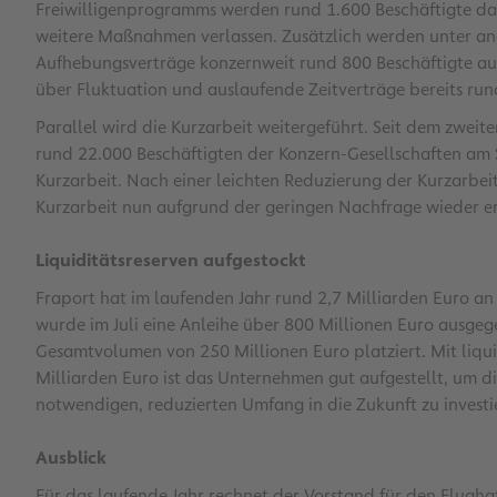
Freiwilligenprogramms werden rund 1.600 Beschäftigte da
weitere Maßnahmen verlassen. Zusätzlich werden unter an
Aufhebungsverträge konzernweit rund 800 Beschäftigte a
über Fluktuation und auslaufende Zeitverträge bereits ru
Parallel wird die Kurzarbeit weitergeführt. Seit dem zweit
rund 22.000 Beschäftigten der Konzern-Gesellschaften am 
Kurzarbeit. Nach einer leichten Reduzierung der Kurzarbe
Kurzarbeit nun aufgrund der geringen Nachfrage wieder e
Liquiditätsreserven aufgestockt
Fraport hat im laufenden Jahr rund 2,7 Milliarden Euro a
wurde im Juli eine Anleihe über 800 Millionen Euro ausge
Gesamtvolumen von 250 Millionen Euro platziert. Mit liqui
Milliarden Euro ist das Unternehmen gut aufgestellt, um di
notwendigen, reduzierten Umfang in die Zukunft zu investi
Ausblick
Für das laufende Jahr rechnet der Vorstand für den Flugh