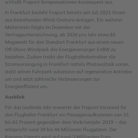
schließt Fraport Kompensationen konsequent aus.
In Frankfurt bezieht Fraport bereits seit Juli 2021 Strom
aus bestehenden Wind-Onshore-Anlagen. Ein weiterer
Meilenstein folgte im Dezember mit der
Vertragsunterzeichnung, ab 2026 pro Jahr etwa 85
Megawatt für den Standort Frankfurt aus einem neuen
Off-Shore-Windpark des Energieversorger EnBW zu
beziehen. Zudem treibt der Flughafenbetreiber die
Stromversorgung in Frankfurt mittels Photovoltaik voran,
stellt seinen Fuhrpark sukzessive auf regenerative Antriebe
um und setzt zahlreiche Verbesserungen zur
Energieeffizienz um.
Ausblick
Für das laufende Jahr erwartet der Fraport-Vorstand für
den Flughafen Frankfurt ein Passagieraufkommen von 55
bis 65 Prozent gegenüber dem Vorkrisenjahr 2019 – das
entspricht rund 39 bis 46 Millionen Fluggästen. Der
Konzern-Umsatz wird auf rund 3 Milliarden Euro