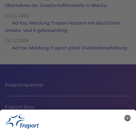
Übernahme der Gesellschafteranteile in Manila
01.03.2005
Ad-hoc-Meldung: Fraport-Konzern mit deutlichem
Umsatz- und Ergebnisanstieg
13.12.2004
Ad hoc-Meldung: Fraport plant Dividendenerhöhung
Ansprechpartner
Fraport Sites
Aktuell