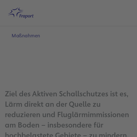
Hauptinhalt anspringen
Startseite
Suche
Deutsch
Me
Maßnahmen
Ziel des Aktiven Schallschutzes ist es,
Lärm direkt an der Quelle zu
reduzieren und Fluglärmimmissionen
am Boden – insbesondere für
hochbelastete Gebiete – zu mindern.