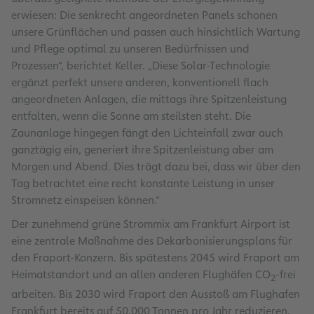
erwiesen: Die senkrecht angeordneten Panels schonen
unsere Grünflächen und passen auch hinsichtlich Wartung
und Pflege optimal zu unseren Bedürfnissen und
Prozessen“, berichtet Keller. „Diese Solar-Technologie
ergänzt perfekt unsere anderen, konventionell flach
angeordneten Anlagen, die mittags ihre Spitzenleistung
entfalten, wenn die Sonne am steilsten steht. Die
Zaunanlage hingegen fängt den Lichteinfall zwar auch
ganztägig ein, generiert ihre Spitzenleistung aber am
Morgen und Abend. Dies trägt dazu bei, dass wir über den
Tag betrachtet eine recht konstante Leistung in unser
Stromnetz einspeisen können.“
Der zunehmend grüne Strommix am Frankfurt Airport ist
eine zentrale Maßnahme des Dekarbonisierungsplans für
den Fraport-Konzern. Bis spätestens 2045 wird Fraport am
Heimatstandort und an allen anderen Flughäfen CO
-frei
2
arbeiten. Bis 2030 wird Fraport den Ausstoß am Flughafen
Frankfurt bereits auf 50.000 Tonnen pro Jahr reduzieren.