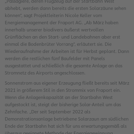
„Passagiere, deren Flugzeug auf der Startbahn West
abhebt, werden dann bereits die ersten Solarzäune sehen
können“, sagt Projektleiterin Nicole Keller vom
Energiemanagement der Fraport AG. „Ab März haben
innerhalb unserer biodivers äußerst wertvollen
Grünflächen an den Start- und Landebahnen aber erst
einmal die Bodenbrüter Vorrang“, erläutert sie. Die
Wiederaufnahme der Arbeiten ist für Herbst geplant. Dann
werden die restlichen fünf Baufelder mit Panels
ausgestattet und schließlich die gesamte Anlage an das
Stromnetz des Airports angeschlossen.
Sonnenstrom aus eigener Erzeugung fließt bereits seit März
2021 in größerem Stil in den Strommix von Fraport ein.
Wenn die Anlagenkapazität an der Startbahn West
aufgestockt ist, steigt der bisherige Solar-Anteil um das
Zehnfache. „Der seit September 2022 als
Demonstrationsanlage betriebene Solarzaun am südlichen
Ende der Startbahn hat sich für uns erwartungsgemäß als
überaus geeignete Methode der Energiegewinnung