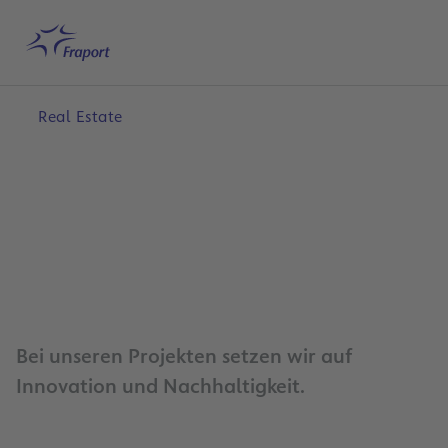
Hauptinhalt anspringen
Startseite
Suche
Deutsch
Me
Real Estate
0
Bei unseren Projekten setzen wir auf
Innovation und Nachhaltigkeit.
0