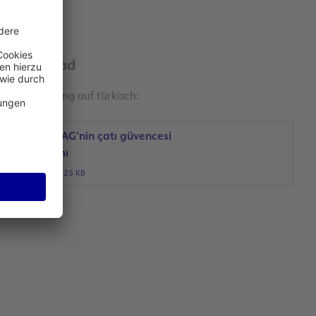
Download
Ausarbeitung auf türkisch:
Fraport AG’nin çatı güvencesi
programı
PDF, 125 KB