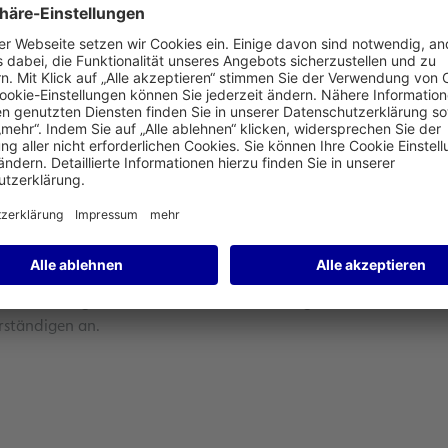
ugen durch den Auftrieb erzeugte so genannte
ngünstigen Witterungsverhältnissen Dachziegel lösen
des HMWVW hat Fraport ein Vorsorgeprogramm zur
.
und Eigentümer kostenfrei und der Fraport AG als
abe.
ar oder formlos per E-Mail an
rtinnen und Experten sind für Sie da und organisieren alle
nnen und Eigentümern bieten wir auf Anfrage zudem die
erständigen an.