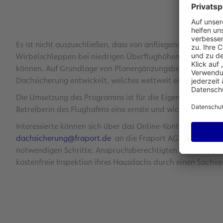
Es ist nicht auszuschließen, dass von anfliegenden Flugze
Wirbelschleppen bei niedrigen Überflughöhen und unter u
können. Auf Grundlage von Planergänzungsbeschlüssen 
Dachsicherung entwickelt, welches weltweit einzigartig ist
Die Umsetzung des Programms ist für die Eigentümerinnen 
Betreiberin des Flughafens eine ernste und wichtige Aufg
Interessierte können sich über das Online-Kontakt-Formul
dachsicherung@fraport.de
an die Fraport AG wenden. Expe
notwendigen Schritte. Anspruchsberechtigten Eigentümeri
kostenfreie Inspektion ihres Hausdachs durch einen Sachv