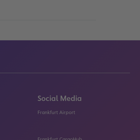
Social Media
Frankfurt Airport
properties.socialType
properties.socialType
properties.socialType
properties.socialT
Frankfurt CargoHub