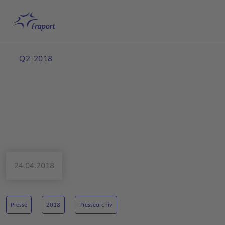
Hauptinhalt anspringen
Startseite
Suche
Deutsch
Me
Q2-2018
24.04.2018
Presse
2018
Pressearchiv