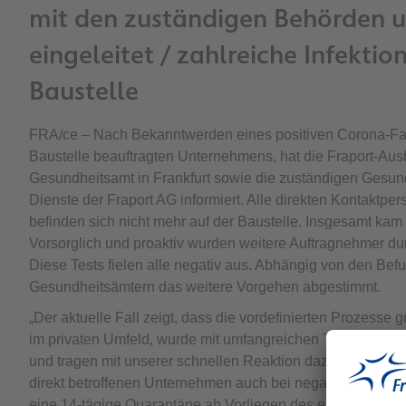
mit den zuständigen Behörden u
eingeleitet / zahlreiche Infek
Baustelle
FRA/ce – Nach Bekanntwerden eines positiven Corona-Fall
Baustelle beauftragten Unternehmens, hat die Fraport-Au
Gesundheitsamt in Frankfurt sowie die zuständigen Gesun
Dienste der Fraport AG informiert. Alle direkten Kontaktpe
befinden sich nicht mehr auf der Baustelle. Insgesamt kam
Vorsorglich und proaktiv wurden weitere Auftragnehmer dur
Diese Tests fielen alle negativ aus. Abhängig von den Be
Gesundheitsämtern das weitere Vorgehen abgestimmt.
„Der aktuelle Fall zeigt, dass die vordefinierten Prozesse 
im privaten Umfeld, wurde mit umfangreichen Tests reagier
und tragen mit unserer schnellen Reaktion dazu bei, die I
direkt betroffenen Unternehmen auch bei negativ getestete
eine 14-tägige Quarantäne ab Vorliegen des ersten Tester