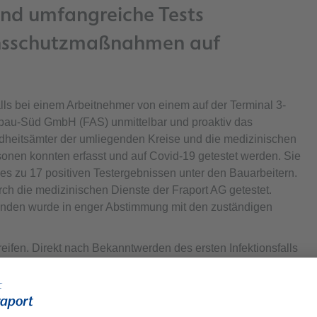
nd umfangreiche Tests
tionsschutzmaßnahmen auf
s bei einem Arbeitnehmer von einem auf der Terminal 3-
sbau-Süd GmbH (FAS) unmittelbar und proaktiv das
dheitsämter der umliegenden Kreise und die medizinischen
rsonen konnten erfasst und auf Covid-19 getestet werden. Sie
 es zu 17 positiven Testergebnissen unter den Bauarbeitern.
ch die medizinischen Dienste der Fraport AG getestet.
funden wurde in enger Abstimmung mit den zuständigen
greifen. Direkt nach Bekanntwerden des ersten Infektionsfalls
t. Wir unterstützen die zuständigen Behörden vollumfänglich
nfektionskette zu unterbrechen. Zudem verlangen wir von den
n Mitarbeitern einen zweiten Test nach sieben Tagen oder
gebnisses. Damit liegen wir über den behördlichen