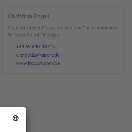
Christian Engel
Stellvertretener Pressesprecher und Themenmanager
Wirtschaft und Finanzen
+49 69 690-30713
c.engel2@fraport.de
www.fraport.com/de