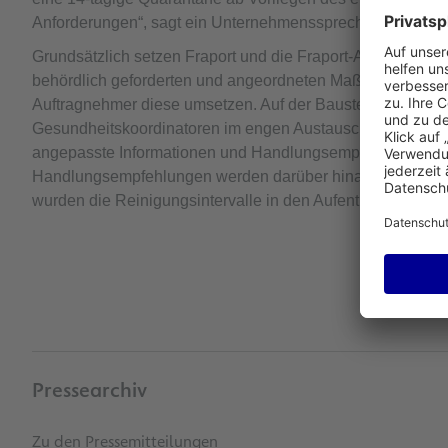
Anforderungen“, sagt ein Unternehmenssprecher der Frapo
Grundsätzlich setzen Fraport und die Fraport-Ausbau-Süd
behördlich geforderten und angeordneten Maßnahmen um, bz
Auftragnehmer diese umsetzen. Auf der Baustelle des Termi
Gesundheitskoordinatoren im engen Austausch mit den Baus
angepasste Informationen und Handlungsempfehlungen um
Handlungsempfehlungen werden darüber hinaus über Plaka
wurden die Reinigungsintervalle in den Aufenthaltsräumen
Pressearchiv
Zu den Pressemitteilungen