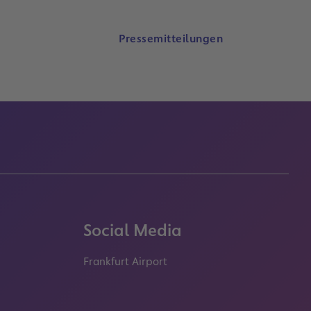
Pressemitteilungen
Social Media
Frankfurt Airport
properties.socialType
properties.socialType
properties.socialType
properties.socialT