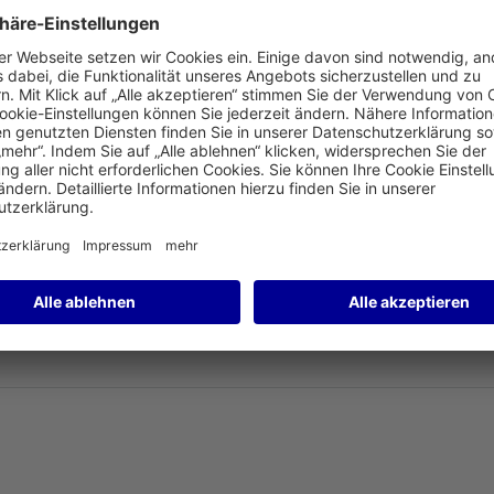
rt AG.
 GmbH (FAS) an den Baustellen am Flughafen Frankfurt alle
w. achten darauf, dass die auf der Baustelle tätigen
nals 3 ist FAS über die Sicherheits- und
tellenlogistikern und Auftragnehmern, um auf die Situation
fassend zu verbreiten. Hinweise zu
te an den relevanten Stellen kommuniziert. Des Weiteren
, Toiletten, Waschräumen, etc. erhöht.