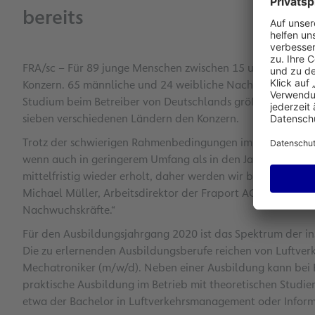
bereits
FRA/sc – Für 89 junge Menschen zwischen 15 und 31 Jahren f
Konzern. 65 männliche und 24 weibliche Nachwuchskräfte 
Studium beim Betreiber von Deutschlands größtem Flughaf
sieben verschiedenen Ländern den Konzern.
Trotz der schwierigen Rahmenbedingungen im international
wenn auch in geringerem Umfang als in den Jahren zuvor. „W
mittelfristig wieder erholt, daher werden wir bei Fraport 
Michael Müller, Arbeitsdirektor der Fraport AG. „Deswegen 
Nachwuchskräfte.“
Für den Ausbildungsjahrgang 2020 ist das Spektrum der in
Die zu erlernenden Ausbildungsberufe reichen von Luftver
Mechatroniker (m/w/d). Neben einer Ausbildung kann bei F
praktische Ausbildung im Betrieb mit theoretischen Studi
etwa der Bachelor in Luftverkehrsmanagement oder Infor