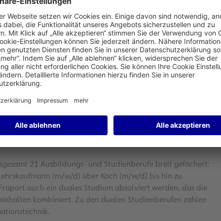
ällt heute der Startschuss ins Berufsleben im Fraport-
beginnen in diesem Jahr eine Ausbildung oder ein duales
en. Insgesamt bereichern zukünftig Auszubildende aus
en Luftverkehr hält Fraport an der Berufsausbildung fest –
ir vertrauen darauf, dass sich die wirtschaftliche Lage
auch in Zukunft einen Bedarf an Fachkräften haben“, erklärt
bilden wir weiter aus und investieren in unsere zukünftigen
sgesamt 21 Ausbildungs- und Studienberufe breit gefächert:
kehrskaufmann (m/w/d) über Koch (m/w/d) bis hin zu
raport auch ein duales Studium absolviert werden, das die
eninhalten kombiniert. Zu den dualen Studienberufen zählen
mationstechnik.