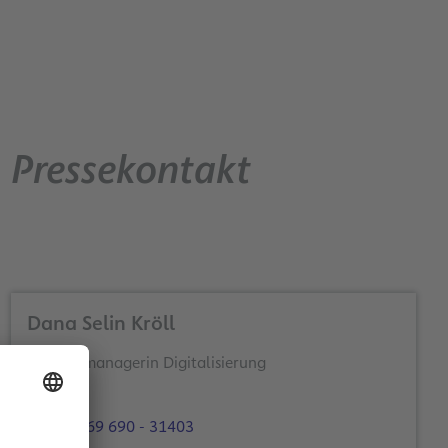
Pressekontakt
Dana Selin Kröll
Themenmanagerin Digitalisierung
+49 69 690 - 31403