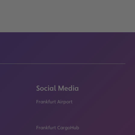
Social Media
Frankfurt Airport
properties.socialType
properties.socialType
properties.socialType
properties.socialT
Frankfurt CargoHub