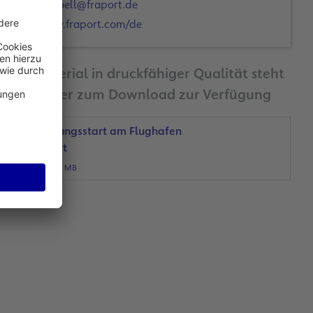
d.kroell@fraport.de
www.fraport.com/de
Bildmaterial in druckfähiger Qualität steht
Ihnen hier zum Download zur Verfügung
Ausbildungsstart am Flughafen
Frankfurt
JPG, 3 MB