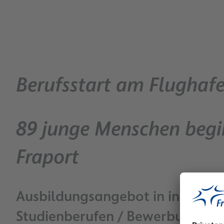
Berufsstart am Flughafe
89 junge Menschen begi
Fraport
Ausbildungsangebot in insgesam
Studienberufen / Bewerbungsfris