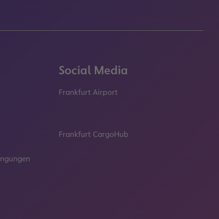
Social Media
Frankfurt Airport
properties.socialType
properties.socialType
properties.socialType
properties.socialT
Frankfurt CargoHub
properties.socialType
dingungen