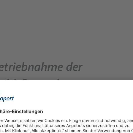
etriebnahme der
 14. Dezember
ungen erhöht Bedarf für
derinbetriebnahme abhängig von