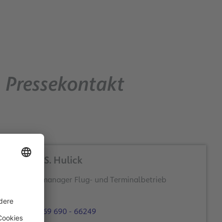
Pressekontakt
Dieter S. Hulick
Themenmanager Flug- und Terminalbetrieb
+49 69 690 - 66249