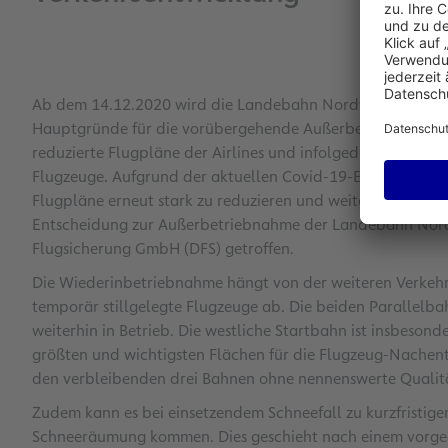
Ab dem 14.12.2020 wird die Landebahn Nordwest am Flug
Hauptgründe für die vorübergehende Außerbetriebnahme sind
reduzierte Flugpläne der Airlines und infolgedessen zusätzl
Flugzeuge. Aufgrund der aktuellen Covid-19-Entwicklung 
Flugpläne erneut stark zu reduzieren und weitere Flugzeug
Entscheidung zur Außerbetriebnahme der Landebahn Nord
Flugsicherung GmbH (DFS) getroffen.
Die Wiederinbetriebnahme hängt von der weiteren Verkehr
temporär stillgelegte Flugzeuge ab. Die beiden Parallelb
weiterhin in Betrieb. Die westliche Startbahn ist insbesond
größten und wichtigsten Flächen für die Flugzeug-Nachent
den verbleibenden drei Bahnen ohne nennenswerte Qualit
Zudem kann es bei einsetzendem Schneefall zu kurzfristige
Schneeräumung kommen. Dies geschieht nach einem vorgeg