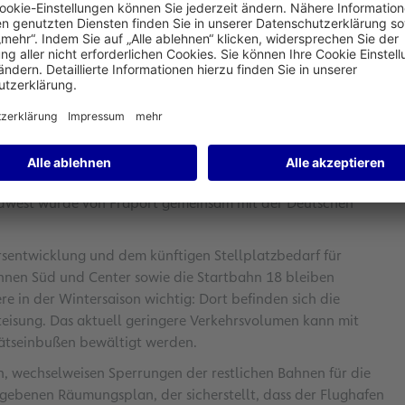
hafen Frankfurt erneut temporär außer Betrieb genommen.
, wie bereits von April bis Juni dieses Jahres, stark
ich benötigte Abstellflächen für derzeit stillgelegte
entscheiden zunehmend mehr Fluggesellschaften, ihre
e in Frankfurt zeitweise am Boden zu belassen. Die
west wurde von Fraport gemeinsam mit der Deutschen
sentwicklung und dem künftigen Stellplatzbedarf für
ahnen Süd und Center sowie die Startbahn 18 bleiben
ere in der Wintersaison wichtig: Dort befinden sich die
eisung. Das aktuell geringere Verkehrsvolumen kann mit
ätseinbußen bewältigt werden.
n, wechselweisen Sperrungen der restlichen Bahnen für die
ebenen Räumungsplan, der sicherstellt, dass der Flughafen