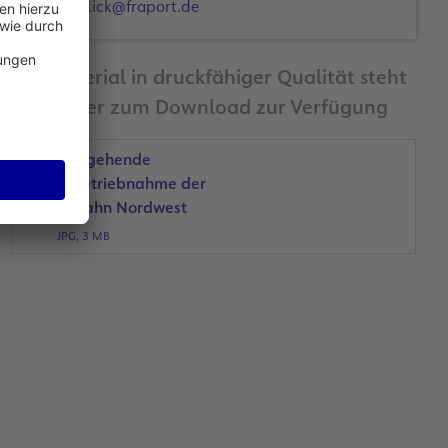
d.hulick@fraport.de
Bildmaterial in druckfähiger Qualität steht
Ihnen hier zum Download zur Verfügung
Vorübergehende
Außerbetriebnahme der
Landebahn Nordwest
JPG, 3 MB