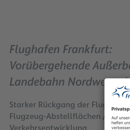
Flughafen Frankfurt:
Vorübergehende Außerb
Landebahn Nordwest ab
Starker Rückgang der Flugbeweg
Flugzeug-Abstellflächen / Wie
Verkehrsentwicklung