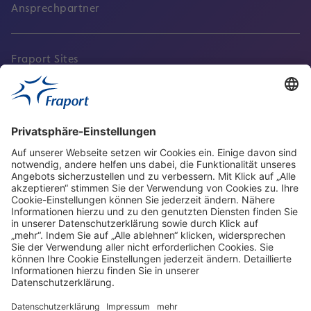
Ansprechpartner
Fraport Sites
Aktuell
Service
Frankfurt Airport
properties.socialType
properties.socialType
properties.socialType
properties.socialType
Frankfurt CargoHub
properties.socialType