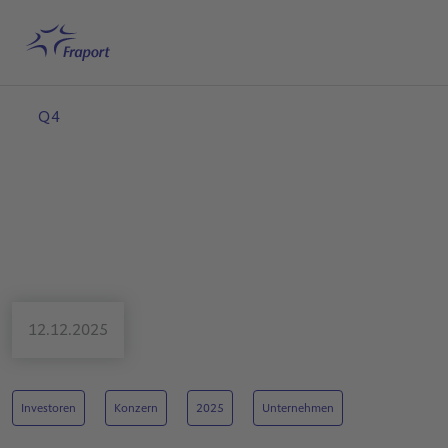
Hauptinhalt anspringen
Startseite
Suche
Deutsch
Me
Q4
12.12.2025
Investoren
Konzern
2025
Unternehmen