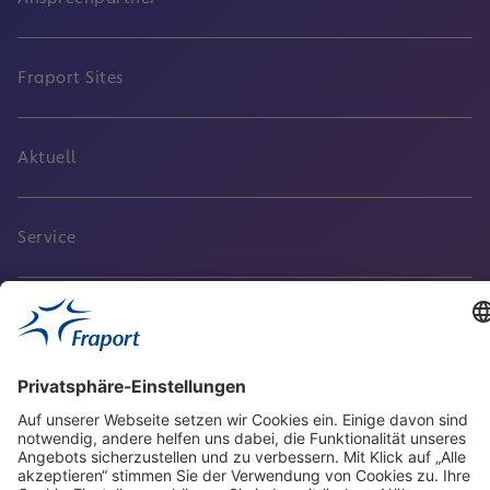
Fraport Sites
Aktuell
Service
Frankfurt Airport
properties.socialType
properties.socialType
properties.socialType
properties.socialType
Frankfurt CargoHub
properties.socialType