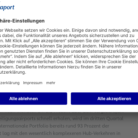
rch die Omikron-Virusvariante legte die Nachfrage
pitze lag das Aufkommenswachstum in mehreren Monaten des
ch zum Vorjahreszeitraum. Den Spitzenwert erreicht es mit
lle sagte Schulte: „Der extrem schnelle Hochlauf hat die
gsten Krise vor zahlreiche Herausforderungen gestellt.
rtnern und gemeinsam getragener Maßnahmen haben wir
ien einen weitgehend stabilen und geordneten Betrieb am
ichtig. Denn auch zukünftig wollen wir für eine gute Reise
ck operative Ressourcen auf. Allein in diesem Jahr haben wir
utiert.“
 Prozent. Grund ist die gesamtwirtschaftliche Lage sowie
Ukraine-Krieg und umfassende Corona-Schutzmaßnahmen in
flughäfen stieg ebenfalls stark an. Hier stachen besonders
sten neun Monaten um 3,1 Prozent über dem Vergleichsjahr
iligungsairports schnell erholen, wird im dritten Quartal
nternationale Portfolio bereits rund 93 Prozent der
rt lag mit den wesentlich komplexeren Hub-Verkehren in