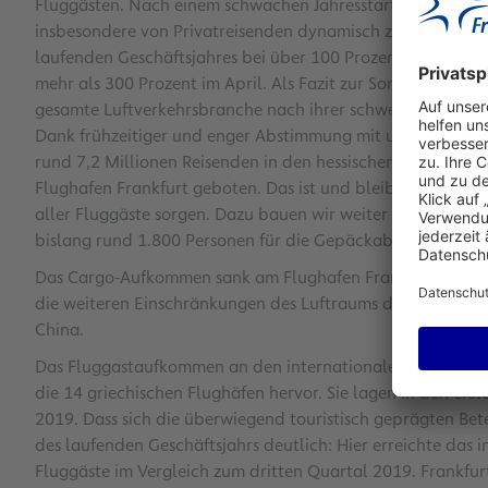
Fluggästen. Nach einem schwachen Jahresstart bedingt du
insbesondere von Privatreisenden dynamisch zu. In der S
laufenden Geschäftsjahres bei über 100 Prozent im Verglei
mehr als 300 Prozent im April. Als Fazit zur Sommerreisewe
gesamte Luftverkehrsbranche nach ihrer schwersten und län
Dank frühzeitiger und enger Abstimmung mit unseren Pa
rund 7,2 Millionen Reisenden in den hessischen Sommerfer
Flughafen Frankfurt geboten. Das ist und bleibt uns sehr w
aller Fluggäste sorgen. Dazu bauen wir weiter mit Hochdru
bislang rund 1.800 Personen für die Gepäckabfertigung rekr
Das Cargo-Aufkommen sank am Flughafen Frankfurt um 12,9
die weiteren Einschränkungen des Luftraums durch den 
China.
Das Fluggastaufkommen an den internationalen Beteiligungs
die 14 griechischen Flughäfen hervor. Sie lagen in den er
2019. Dass sich die überwiegend touristisch geprägten Bete
des laufenden Geschäftsjahrs deutlich: Hier erreichte das i
Fluggäste im Vergleich zum dritten Quartal 2019. Frankfu