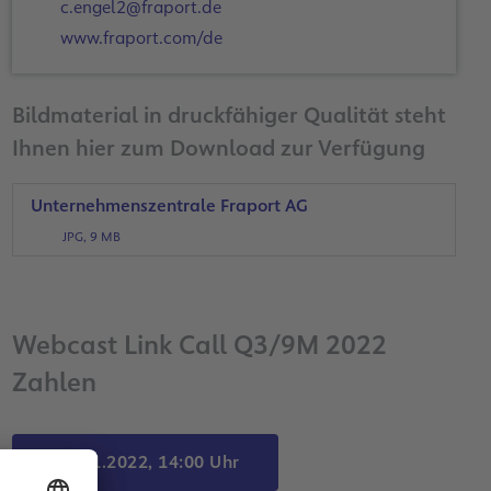
c.engel2@fraport.de
www.fraport.com/de
Bildmaterial in druckfähiger Qualität steht
Ihnen hier zum Download zur Verfügung
Unternehmenszentrale Fraport AG
JPG, 9 MB
Webcast Link Call Q3/9M 2022
Zahlen
Ab 08.11.2022, 14:00 Uhr