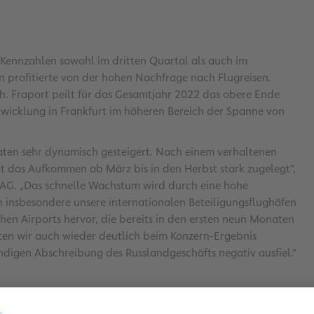
Kennzahlen sowohl im dritten Quartal als auch im
 profitierte von der hohen Nachfrage nach Flugreisen.
ch. Fraport peilt für das Gesamtjahr 2022 das obere Ende
twicklung in Frankfurt im höheren Bereich der Spanne von
aten sehr dynamisch gesteigert. Nach einem verhaltenen
t das Aufkommen ab März bis in den Herbst stark zugelegt“,
t AG. „Das schnelle Wachstum wird durch eine hohe
 insbesondere unsere internationalen Beteiligungsflughäfen
chen Airports hervor, die bereits in den ersten neun Monaten
ten wir auch wieder deutlich beim Konzern-Ergebnis
ndigen Abschreibung des Russlandgeschäfts negativ ausfiel.“
furt ein kumuliertes Aufkommen von 35,9 Millionen