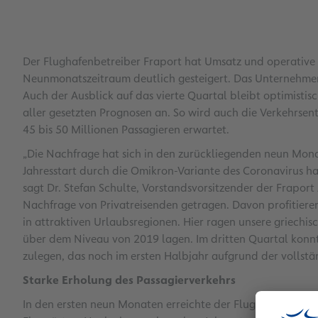
Der Flughafenbetreiber Fraport hat Umsatz und operative 
Neunmonatszeitraum deutlich gesteigert. Das Unternehmen
Auch der Ausblick auf das vierte Quartal bleibt optimistis
aller gesetzten Prognosen an. So wird auch die Verkehrsen
45 bis 50 Millionen Passagieren erwartet.
„Die Nachfrage hat sich in den zurückliegenden neun Mon
Jahresstart durch die Omikron-Variante des Coronavirus ha
sagt Dr. Stefan Schulte, Vorstandsvorsitzender der Frapor
Nachfrage von Privatreisenden getragen. Davon profitieren
in attraktiven Urlaubsregionen. Hier ragen unsere griechis
über dem Niveau von 2019 lagen. Im dritten Quartal konn
zulegen, das noch im ersten Halbjahr aufgrund der vollstä
Starke Erholung des Passagierverkehrs
In den ersten neun Monaten erreichte der Flughafen Frank